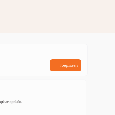
Toepassen
mplaar opduikt.