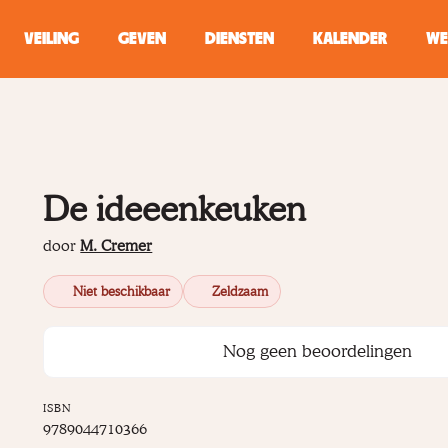
VEILING
GEVEN
DIENSTEN
KALENDER
WE
ZOEKEN
WINKEL
De ideeenkeuken
Typ minstens 2 
door
M. Cremer
Niet beschikbaar
Zeldzaam
Nog geen beoordelingen
ISBN
9789044710366