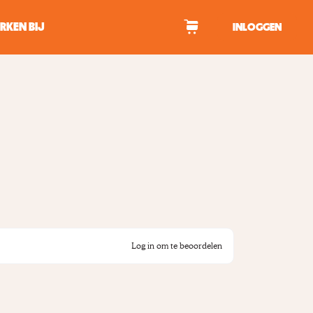
RKEN BIJ
INLOGGEN
WAGEN
tekens om te zoeken.
Log in om te beoordelen