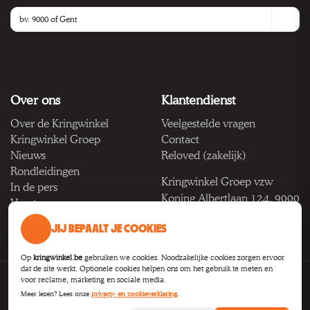
Over ons
Klantendienst
Over de Kringwinkel
Veelgestelde vragen
Kringwinkel Groep
Contact
Nieuws
Reloved (zakelijk)
Rondleidingen
Kringwinkel Groep vzw
In de pers
Koning Albertlaan 124, 9000
Vacatures
Gent
JIJ BEPAALT JE COOKIES
BTW BE 1033.922.208
Op
kringwinkel.be
gebruiken we cookies. Noodzakelijke cookies zorgen ervoor
dat de site werkt. Optionele cookies helpen ons om het gebruik te meten en
voor reclame, marketing en sociale media.
Privacy
Voorwaarden
Toegankelijkheid
Cookie-instellingen
Meer lezen? Lees onze
privacy- en cookieverklaring
.
B2B