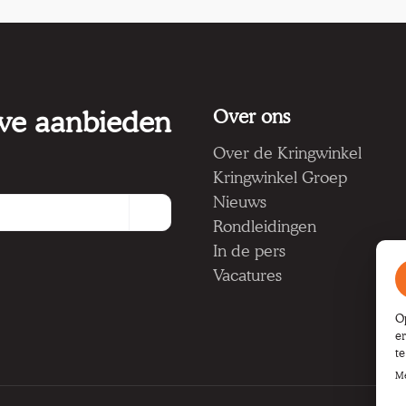
 we aanbieden
Over ons
Over de Kringwinkel
Kringwinkel Groep
Nieuws
Rondleidingen
In de pers
Vacatures
O
e
t
Me