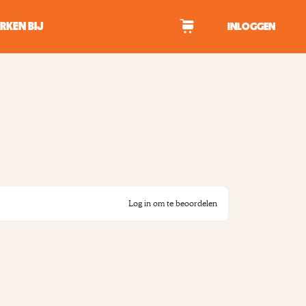
RKEN BIJ
INLOGGEN
WAGEN
tekens om te zoeken.
Log in om te beoordelen