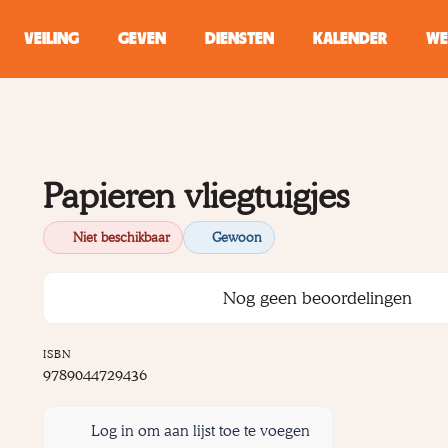
VEILING
GEVEN
DIENSTEN
KALENDER
WE
ZOEKEN
WINKEL
Papieren vliegtuigjes
Typ minstens 2 
Niet beschikbaar
Gewoon
Nog geen beoordelingen
ISBN
9789044729436
Log in om aan lijst toe te voegen