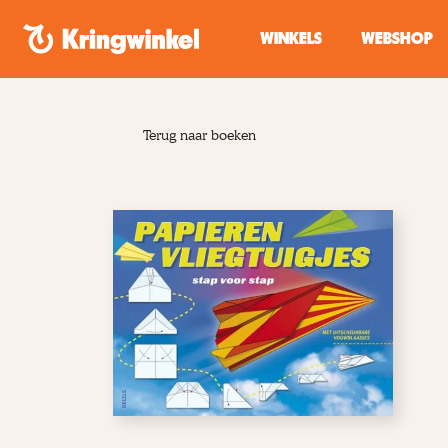
Spring naar inhoud
WINKELS
WEBSHOP
Terug naar boeken