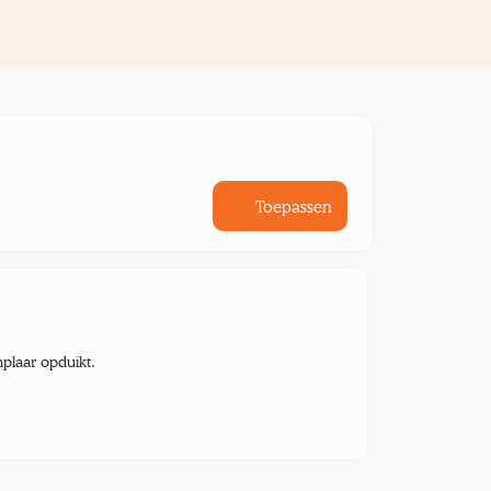
Toepassen
mplaar opduikt.