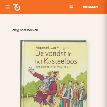
Spring naar inhoud
INLOGGEN
Terug naar boeken