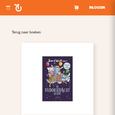
Spring naar inhoud
INLOGGEN
Terug naar boeken