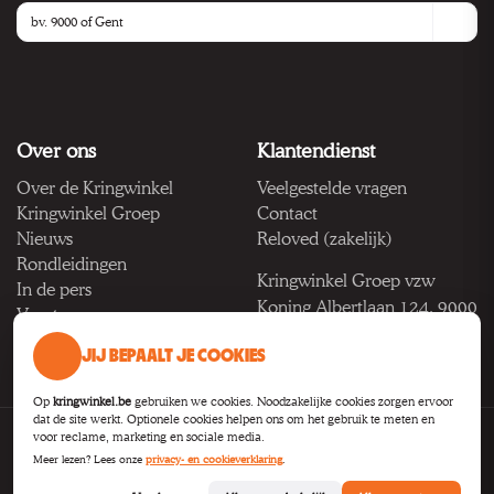
Over ons
Klantendienst
Over de Kringwinkel
Veelgestelde vragen
Kringwinkel Groep
Contact
Nieuws
Reloved (zakelijk)
Rondleidingen
Kringwinkel Groep vzw
In de pers
Koning Albertlaan 124, 9000
Vacatures
Gent
JIJ BEPAALT JE COOKIES
BTW BE 1033.922.208
Op
kringwinkel.be
gebruiken we cookies. Noodzakelijke cookies zorgen ervoor
dat de site werkt. Optionele cookies helpen ons om het gebruik te meten en
voor reclame, marketing en sociale media.
Privacy
Voorwaarden
Toegankelijkheid
Cookie-instellingen
Meer lezen? Lees onze
privacy- en cookieverklaring
.
B2B