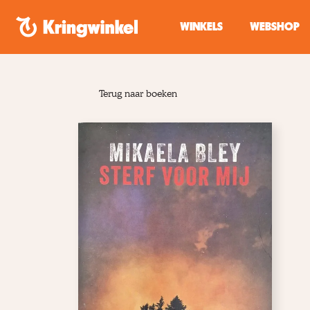
Spring naar inhoud
WINKELS
WEBSHOP
Terug naar boeken