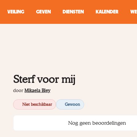
VEILING
GEVEN
DIENSTEN
KALENDER
WE
ZOEKEN
WINKEL
Typ minstens 2 
Sterf voor mij
door
Mikaela Bley
Niet beschikbaar
Gewoon
Nog geen beoordelingen