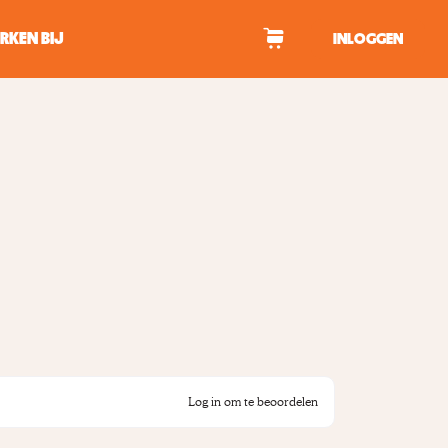
RKEN BIJ
INLOGGEN
WAGEN
tekens om te zoeken.
Log in om te beoordelen