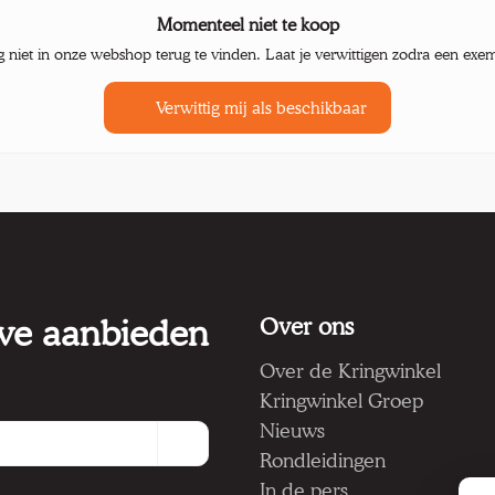
Momenteel niet te koop
g niet in onze webshop terug te vinden. Laat je verwittigen zodra een exe
Verwittig mij als beschikbaar
 we aanbieden
Over ons
Over de Kringwinkel
Kringwinkel Groep
Nieuws
Rondleidingen
In de pers