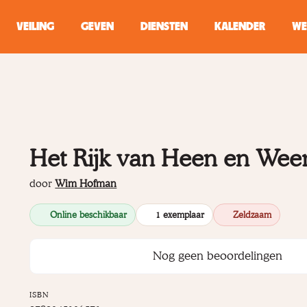
VEILING
GEVEN
DIENSTEN
KALENDER
WE
ZOEKEN
WINKEL
Het Rijk van Heen en Wee
Typ minstens 2 
door
Wim Hofman
Online beschikbaar
1 exemplaar
Zeldzaam
Nog geen beoordelingen
ISBN