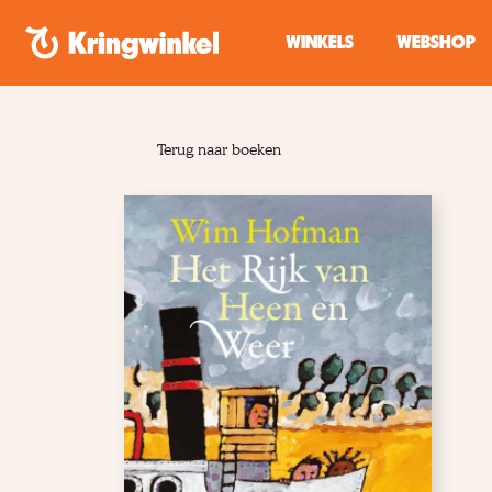
Spring naar inhoud
WINKELS
WEBSHOP
Terug naar boeken