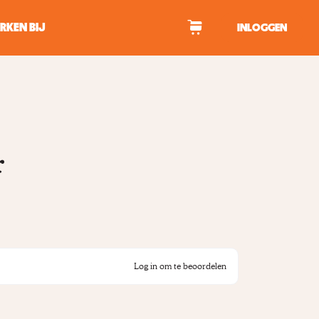
RKEN BIJ
INLOGGEN
WAGEN
r
tekens om te zoeken.
Log in om te beoordelen