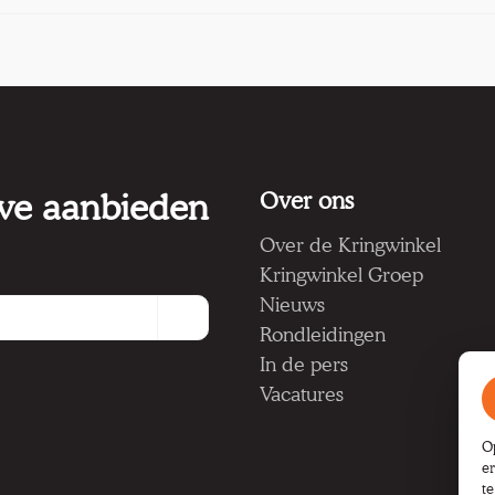
 we aanbieden
Over ons
Over de Kringwinkel
Kringwinkel Groep
Nieuws
Rondleidingen
In de pers
Vacatures
O
e
t