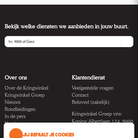
Bekijk welke diensten we aanbieden in jouw buurt.
Over ons
Klantendienst
Over de Kringwinkel
Veelgestelde vragen
Kringwinkel Groep
Contact
Nieuws
Reloved (zakelijk)
Rondleidingen
Kringwinkel Groep vzw
In de pers
Koning Albertlaan 124, 9000
Vacatures
Gent
JIJ BEPAALT JE COOKIES
BTW BE 1033.922.208