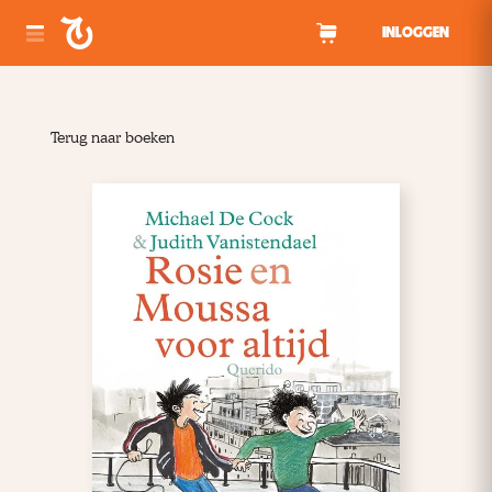
Spring naar inhoud
INLOGGEN
Terug naar boeken