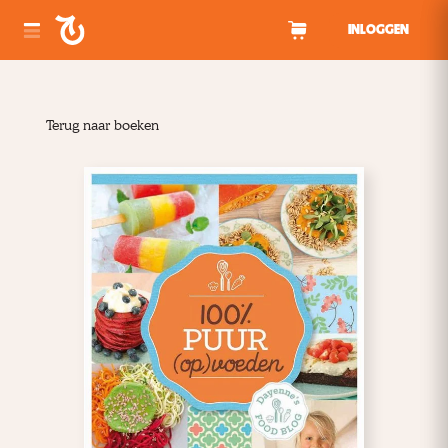
Spring naar inhoud
INLOGGEN
Terug naar boeken