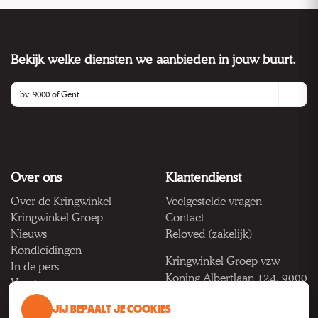
Bekijk welke diensten we aanbieden in jouw buurt.
Over ons
Klantendienst
Over de Kringwinkel
Veelgestelde vragen
Kringwinkel Groep
Contact
Nieuws
Reloved (zakelijk)
Rondleidingen
Kringwinkel Groep vzw
In de pers
Koning Albertlaan 124, 9000
Vacatures
Gent
JIJ BEPAALT JE COOKIES
BTW BE 1033.922.208