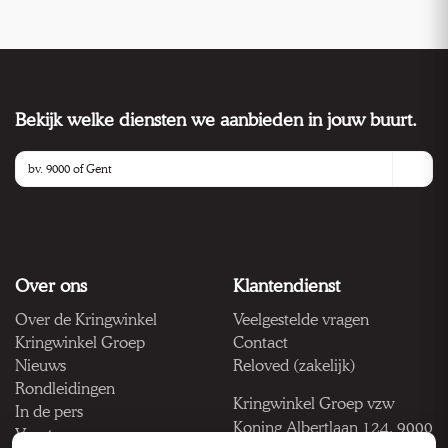
Bekijk welke diensten we aanbieden in jouw buurt.
Over ons
Klantendienst
Over de Kringwinkel
Veelgestelde vragen
Kringwinkel Groep
Contact
Nieuws
Reloved (zakelijk)
Rondleidingen
Kringwinkel Groep vzw
In de pers
Koning Albertlaan 124, 9000
Vacatures