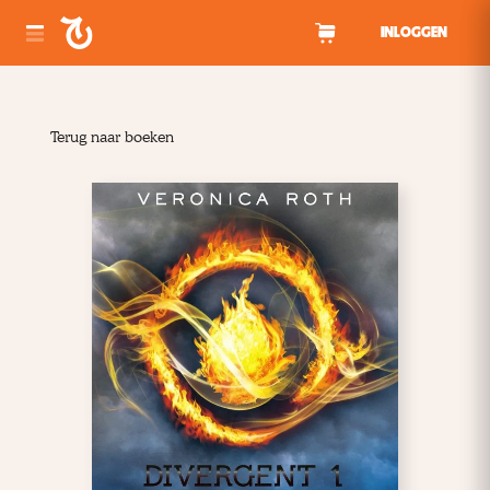
Spring naar inhoud
INLOGGEN
Terug naar boeken