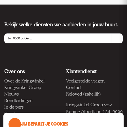
Bekijk welke diensten we aanbieden in jouw buurt.
Over ons
Klantendienst
Over de Kringwinkel
Veelgestelde vragen
Kringwinkel Groep
Contact
Nieuws
Reloved (zakelijk)
Rondleidingen
Kringwinkel Groep vzw
In de pers
Koning Albertlaan 124, 9000
Vacatures
Gent
JIJ BEPAALT JE COOKIES
BTW BE 1033.922.208