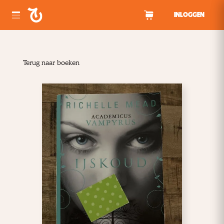
Spring naar inhoud
INLOGGEN
Terug naar boeken