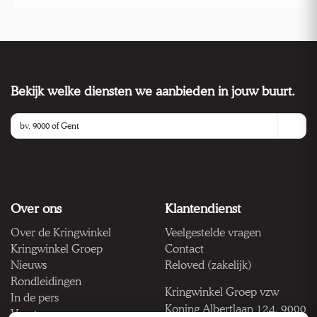
Bekijk welke diensten we aanbieden in jouw buurt.
Over ons
Klantendienst
Over de Kringwinkel
Veelgestelde vragen
Kringwinkel Groep
Contact
Nieuws
Reloved (zakelijk)
Rondleidingen
Kringwinkel Groep vzw
In de pers
Koning Albertlaan 124, 9000
Vacatures