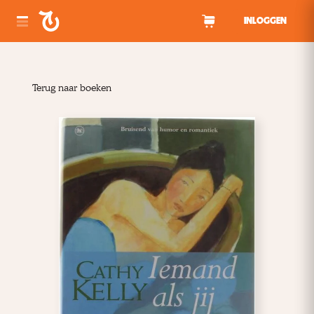
Spring naar inhoud
INLOGGEN
Terug naar boeken