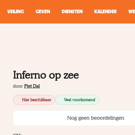
VEILING
GEVEN
DIENSTEN
KALENDER
WE
ZOEKEN
WINKEL
Typ minstens 2 
Inferno op zee
door
Piet Dal
Niet beschikbaar
Veel voorkomend
Nog geen beoordelingen
ISBN