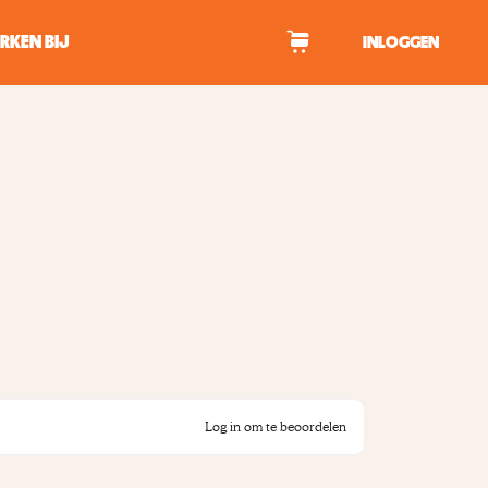
RKEN BIJ
INLOGGEN
WAGEN
tekens om te zoeken.
Log in om te beoordelen