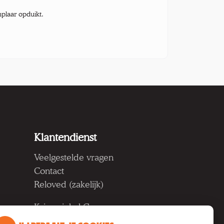
mplaar opduikt.
Klantendienst
Veelgestelde vragen
Contact
Reloved (zakelijk)
Kringwinkel Groep vzw
Koning Albertlaan 124, 9000