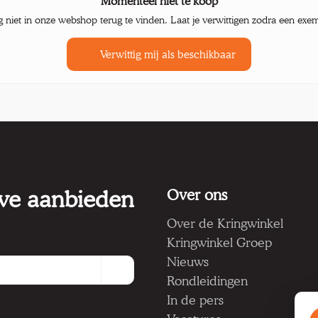
Momenteel niet te koop
g niet in onze webshop terug te vinden. Laat je verwittigen zodra een exe
Verwittig mij als beschikbaar
 we aanbieden
Over ons
Over de Kringwinkel
Kringwinkel Groep
Nieuws
Rondleidingen
In de pers