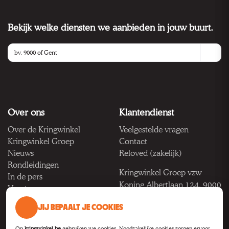
Bekijk welke diensten we aanbieden in jouw buurt.
Over ons
Klantendienst
Over de Kringwinkel
Veelgestelde vragen
Kringwinkel Groep
Contact
Nieuws
Reloved (zakelijk)
Rondleidingen
Kringwinkel Groep vzw
In de pers
Koning Albertlaan 124, 9000
Vacatures
Gent
JIJ BEPAALT JE COOKIES
BTW BE 1033.922.208
Op
kringwinkel.be
gebruiken we cookies. Noodzakelijke cookies zorgen ervoor