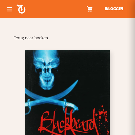
Spring naar inhoud
INLOGGEN
Terug naar boeken