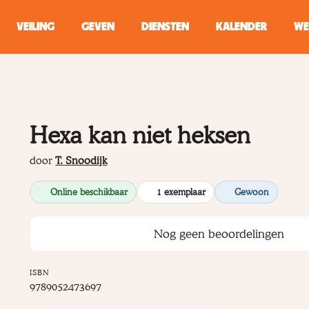
VEILING
GEVEN
DIENSTEN
KALENDER
WE
ZOEKEN
WINKEL
Hexa kan niet heksen
Typ minstens 2 
door
T. Snoodijk
Online beschikbaar
1 exemplaar
Gewoon
Nog geen beoordelingen
ISBN
9789052473697