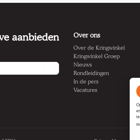
 we aanbieden
Over ons
Over de Kringwinkel
Kringwinkel Groep
Nieuws
Rondleidingen
In de pers
Vacatures
O
e
t
Me