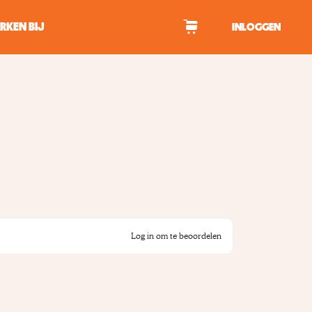
RKEN BIJ
INLOGGEN
WAGEN
tekens om te zoeken.
Log in om te beoordelen