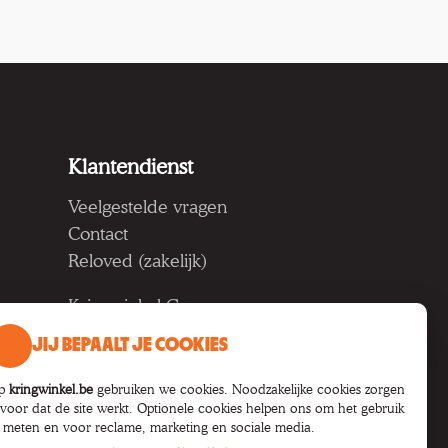
Klantendienst
Veelgestelde vragen
Contact
Reloved (zakelijk)
Kringwinkel Groep vzw
Koning Albertlaan 124, 9000
JIJ BEPAALT JE COOKIES
Gent
BTW BE 1033.922.208
p
kringwinkel.be
gebruiken we cookies. Noodzakelijke cookies zorgen
rvoor dat de site werkt. Optionele cookies helpen ons om het gebruik
e meten en voor reclame, marketing en sociale media.