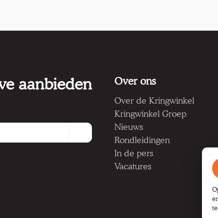
 we aanbieden
Over ons
Over de Kringwinkel
Kringwinkel Groep
Nieuws
Rondleidingen
In de pers
Vacatures
O
e
t