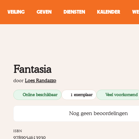
VEILING
GEVEN
DIENSTEN
KALENDER
WE
ZOEKEN
WINKEL
Fantasia
Typ minstens 2 
door
Loes Randazzo
Online beschikbaar
1 exemplaar
Veel voorkomend
Nog geen beoordelingen
ISBN
9789054613930