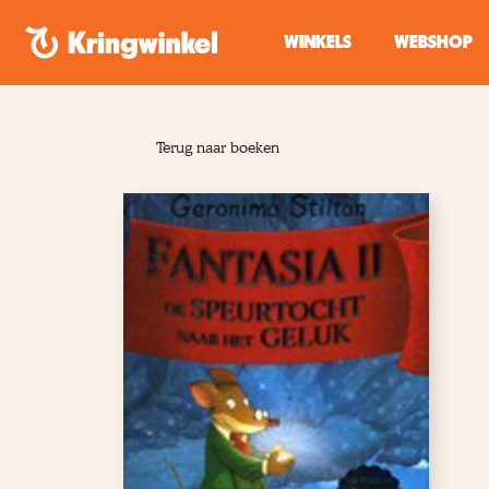
Spring naar inhoud
WINKELS
WEBSHOP
Terug naar boeken