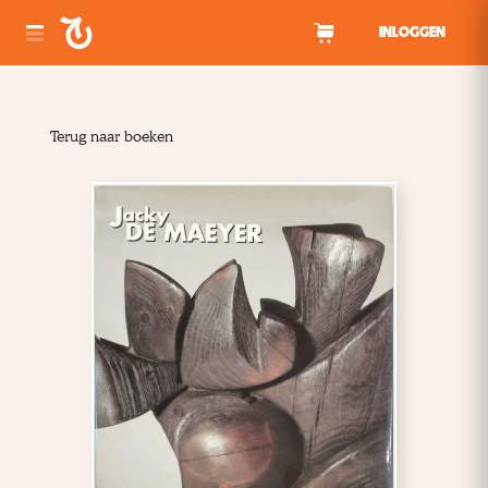
Spring naar inhoud
INLOGGEN
Terug naar boeken