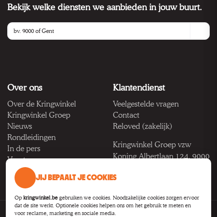
Bekijk welke diensten we aanbieden in jouw buurt.
Over ons
Klantendienst
Over de Kringwinkel
Veelgestelde vragen
Kringwinkel Groep
Contact
Nieuws
Reloved (zakelijk)
Rondleidingen
Kringwinkel Groep vzw
In de pers
Koning Albertlaan 124, 9000
Vacatures
Gent
JIJ BEPAALT JE COOKIES
BTW BE 1033.922.208
Op
kringwinkel.be
gebruiken we cookies. Noodzakelijke cookies zorgen ervoor
dat de site werkt. Optionele cookies helpen ons om het gebruik te meten en
voor reclame, marketing en sociale media.
Privacy
Voorwaarden
Toegankelijkheid
Cookie-instellingen