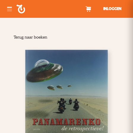
Spring naar inhoud
INLOGGEN
Terug naar boeken