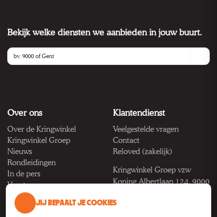
Bekijk welke diensten we aanbieden in jouw buurt.
Over ons
Klantendienst
Over de Kringwinkel
Veelgestelde vragen
Kringwinkel Groep
Contact
Nieuws
Reloved (zakelijk)
Rondleidingen
Kringwinkel Groep vzw
In de pers
Koning Albertlaan 124, 9000
Vacatures
Gent
JIJ BEPAALT JE COOKIES
BTW BE 1033.922.208