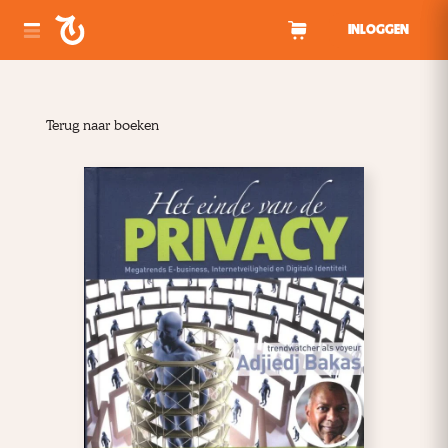
Spring naar inhoud
INLOGGEN
Terug naar boeken