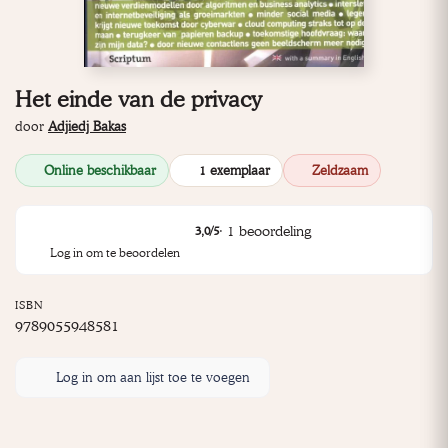
Het einde van de privacy
door
Adjiedj Bakas
Online beschikbaar
1 exemplaar
Zeldzaam
·
1
beoordeling
3,0
/5
Log in om te beoordelen
ISBN
9789055948581
Log in om aan lijst toe te voegen