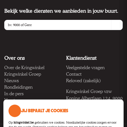
Bekijk welke diensten we aanbieden in jouw buurt.
Over ons
Klantendienst
Over de Kringwinkel
Veelgestelde vragen
Kringwinkel Groep
Contact
Nieuws
Reloved (zakelijk)
Rondleidingen
Kringwinkel Groep vzw
In de pers
Koning Albertlaan 124, 9000
Vacatures
Gent
JIJ BEPAALT JE COOKIES
BTW BE 1033.922.208
Op
kringwinkel.be
gebruiken we cookies. Noodzakelijke cookies zorgen ervoor
dat de site werkt. Optionele cookies helpen ons om het gebruik te meten en