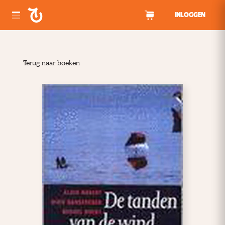
Spring naar inhoud
INLOGGEN
Terug naar boeken