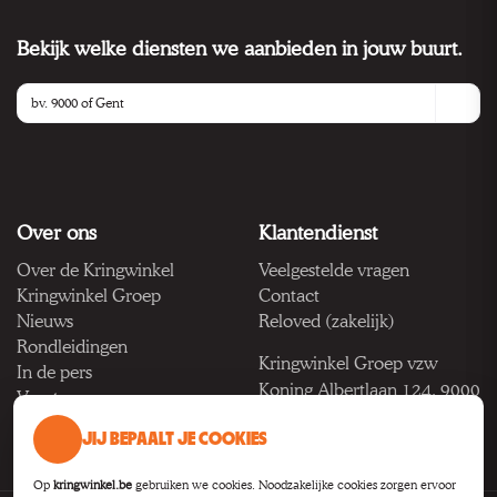
Bekijk welke diensten we aanbieden in jouw buurt.
Over ons
Klantendienst
Over de Kringwinkel
Veelgestelde vragen
Kringwinkel Groep
Contact
Nieuws
Reloved (zakelijk)
Rondleidingen
Kringwinkel Groep vzw
In de pers
Koning Albertlaan 124, 9000
Vacatures
Gent
JIJ BEPAALT JE COOKIES
BTW BE 1033.922.208
Op
kringwinkel.be
gebruiken we cookies. Noodzakelijke cookies zorgen ervoor