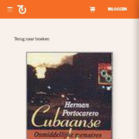
Spring naar inhoud
INLOGGEN
Terug naar boeken