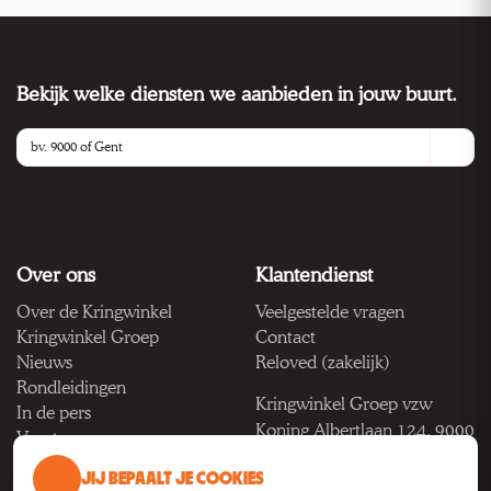
Bekijk welke diensten we aanbieden in jouw buurt.
Over ons
Klantendienst
Over de Kringwinkel
Veelgestelde vragen
Kringwinkel Groep
Contact
Nieuws
Reloved (zakelijk)
Rondleidingen
Kringwinkel Groep vzw
In de pers
Koning Albertlaan 124, 9000
Vacatures
Gent
JIJ BEPAALT JE COOKIES
BTW BE 1033.922.208