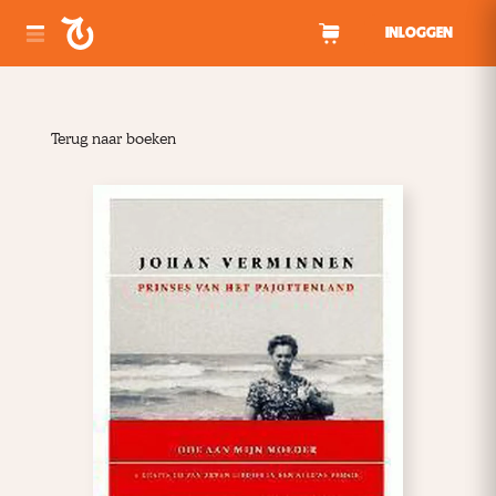
Spring naar inhoud
INLOGGEN
Terug naar boeken