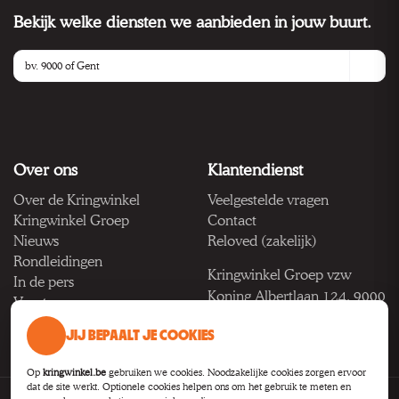
Bekijk welke diensten we aanbieden in jouw buurt.
Over ons
Klantendienst
Over de Kringwinkel
Veelgestelde vragen
Kringwinkel Groep
Contact
Nieuws
Reloved (zakelijk)
Rondleidingen
Kringwinkel Groep vzw
In de pers
Koning Albertlaan 124, 9000
Vacatures
Gent
JIJ BEPAALT JE COOKIES
BTW BE 1033.922.208
Op
kringwinkel.be
gebruiken we cookies. Noodzakelijke cookies zorgen ervoor
dat de site werkt. Optionele cookies helpen ons om het gebruik te meten en