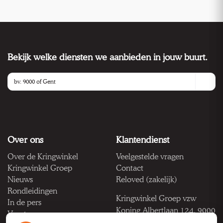
Bekijk welke diensten we aanbieden in jouw buurt.
Over ons
Klantendienst
Over de Kringwinkel
Veelgestelde vragen
Kringwinkel Groep
Contact
Nieuws
Reloved (zakelijk)
Rondleidingen
Kringwinkel Groep vzw
In de pers
Koning Albertlaan 124, 9000
Vacatures
Gent