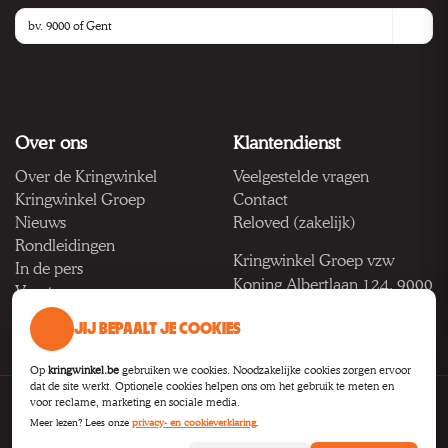
Over ons
Klantendienst
Over de Kringwinkel
Veelgestelde vragen
Kringwinkel Groep
Contact
Nieuws
Reloved (zakelijk)
Rondleidingen
Kringwinkel Groep vzw
In de pers
Koning Albertlaan 124, 9000
Vacatures
Gent
JIJ BEPAALT JE COOKIES
BTW BE 1033.922.208
Op
kringwinkel.be
gebruiken we cookies. Noodzakelijke cookies zorgen ervoor
dat de site werkt. Optionele cookies helpen ons om het gebruik te meten en
voor reclame, marketing en sociale media.
Privacy
Voorwaarden
Toegankelijkheid
Cookie-instellingen
Meer lezen? Lees onze
privacy- en cookieverklaring
.
B2B