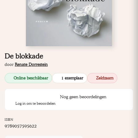
De blokkade
door
Renate Dorrestein
Online beschikbaar
1 exemplaar
Zeldzaam
Nog geen beoordelingen
Log in om te beoordelen
ISBN
9789057595622