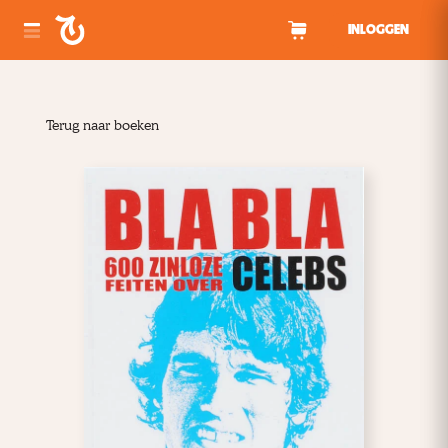
Spring naar inhoud
INLOGGEN
Terug naar boeken