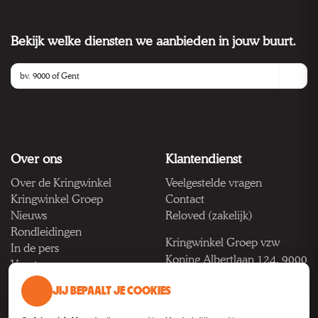
Bekijk welke diensten we aanbieden in jouw buurt.
Over ons
Klantendienst
Over de Kringwinkel
Veelgestelde vragen
Kringwinkel Groep
Contact
Nieuws
Reloved (zakelijk)
Rondleidingen
Kringwinkel Groep vzw
In de pers
Koning Albertlaan 124, 9000
Vacatures
Gent
JIJ BEPAALT JE COOKIES
BTW BE 1033.922.208