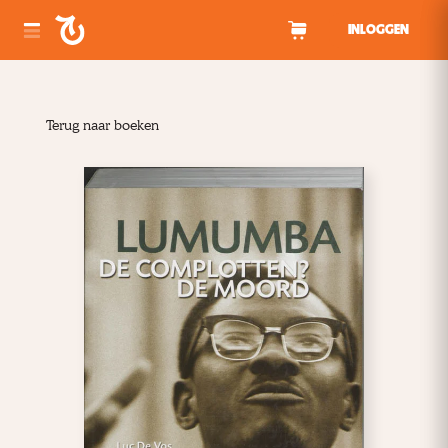
Spring naar inhoud
INLOGGEN
Terug naar boeken