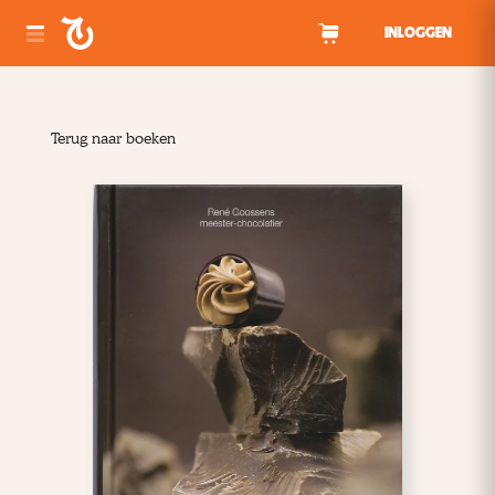
Spring naar inhoud
INLOGGEN
Terug naar boeken