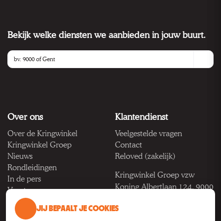
Bekijk welke diensten we aanbieden in jouw buurt.
Over ons
Klantendienst
Over de Kringwinkel
Veelgestelde vragen
Kringwinkel Groep
Contact
Nieuws
Reloved (zakelijk)
Rondleidingen
Kringwinkel Groep vzw
In de pers
Koning Albertlaan 124, 9000
Vacatures
Gent
JIJ BEPAALT JE COOKIES
BTW BE 1033.922.208