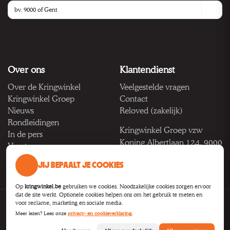
Over ons
Klantendienst
Over de Kringwinkel
Veelgestelde vragen
Kringwinkel Groep
Contact
Nieuws
Reloved (zakelijk)
Rondleidingen
Kringwinkel Groep vzw
In de pers
Koning Albertlaan 124, 9000
Vacatures
Gent
JIJ BEPAALT JE COOKIES
BTW BE 1033.922.208
Op
kringwinkel.be
gebruiken we cookies. Noodzakelijke cookies zorgen ervoor
dat de site werkt. Optionele cookies helpen ons om het gebruik te meten en
voor reclame, marketing en sociale media.
Privacy
Voorwaarden
Toegankelijkheid
Cookie-instellingen
Meer lezen? Lees onze
privacy- en cookieverklaring
.
B2B