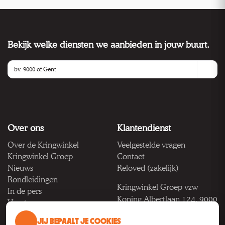
Bekijk welke diensten we aanbieden in jouw buurt.
Over ons
Klantendienst
Over de Kringwinkel
Veelgestelde vragen
Kringwinkel Groep
Contact
Nieuws
Reloved (zakelijk)
Rondleidingen
Kringwinkel Groep vzw
In de pers
Koning Albertlaan 124, 9000
Vacatures
Gent
JIJ BEPAALT JE COOKIES
BTW BE 1033.922.208