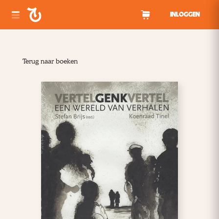
Spring naar inhoud
INLOGGEN
Terug naar boeken