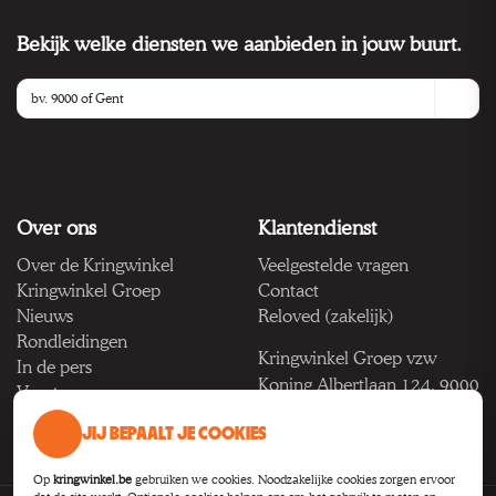
Bekijk welke diensten we aanbieden in jouw buurt.
Over ons
Klantendienst
Over de Kringwinkel
Veelgestelde vragen
Kringwinkel Groep
Contact
Nieuws
Reloved (zakelijk)
Rondleidingen
Kringwinkel Groep vzw
In de pers
Koning Albertlaan 124, 9000
Vacatures
Gent
JIJ BEPAALT JE COOKIES
BTW BE 1033.922.208
Op
kringwinkel.be
gebruiken we cookies. Noodzakelijke cookies zorgen ervoor