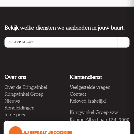
Bekijk welke diensten we aanbieden in jouw buurt.
Over ons
Klantendienst
Over de Kringwinkel
Veelgestelde vragen
Kringwinkel Groep
Contact
Nieuws
Reloved (zakelijk)
Rondleidingen
Kringwinkel Groep vzw
In de pers
Koning Albertlaan 124, 9000
Vacatures
Gent
JIJ BEPAALT JE COOKIES
BTW BE 1033.922.208