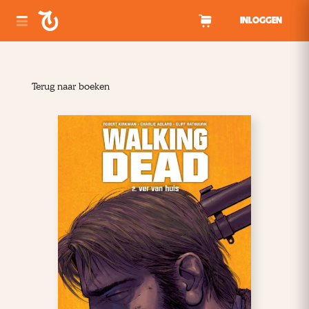
Spring naar inhoud
INLOGGEN
Terug naar boeken