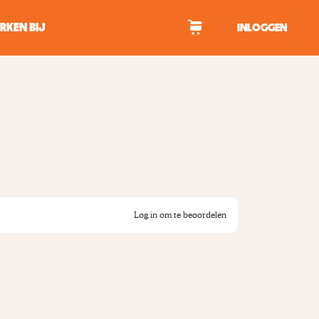
RKEN BIJ
INLOGGEN
WAGEN
tekens om te zoeken.
Log in om te beoordelen