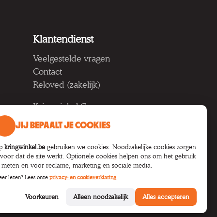
Klantendienst
Veelgestelde vragen
Contact
Reloved (zakelijk)
Kringwinkel Groep vzw
Koning Albertlaan 124, 9000
JIJ BEPAALT JE COOKIES
Gent
BTW BE 1033.922.208
p
kringwinkel.be
gebruiken we cookies. Noodzakelijke cookies zorgen
rvoor dat de site werkt. Optionele cookies helpen ons om het gebruik
e meten en voor reclame, marketing en sociale media.
er lezen? Lees onze
privacy- en cookieverklaring
.
Voorkeuren
Alleen noodzakelijk
Alles accepteren
en
Toegankelijkheid
Cookie-instellingen
B2B