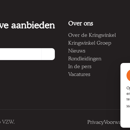
 we aanbieden
Over ons
Over de Kringwinkel
Kringwinkel Groep
Nieuws
Rondleidingen
In de pers
Vacatures
O
e
t
Me
p VZW
.
Privacy
Voorwaard