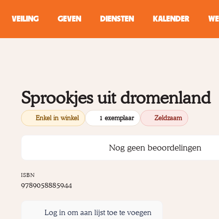
VEILING
GEVEN
DIENSTEN
KALENDER
WE
ZOEKEN
WINKEL
Sprookjes uit dromenland
Typ minstens 2 
Enkel in winkel
1 exemplaar
Zeldzaam
Nog geen beoordelingen
ISBN
9789058885944
Log in om aan lijst toe te voegen