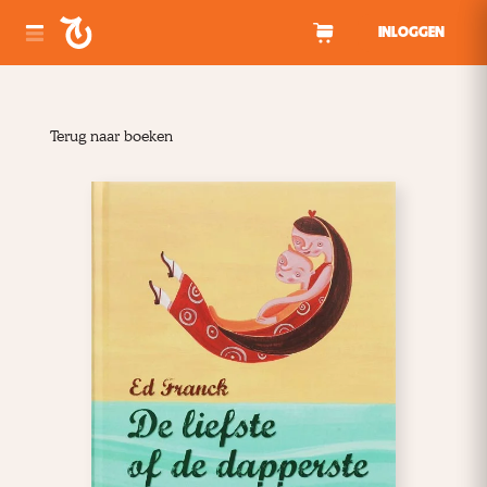
Spring naar inhoud
INLOGGEN
Terug naar boeken