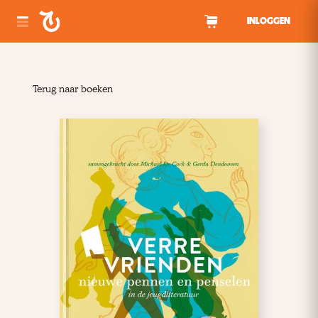
Spring naar inhoud
INLOGGEN
Terug naar boeken