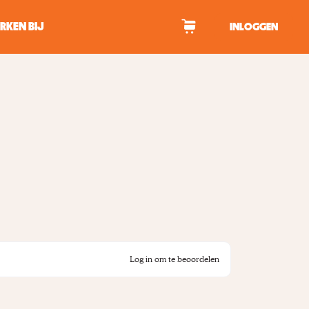
RKEN BIJ
INLOGGEN
WAGEN
tekens om te zoeken.
Log in om te beoordelen