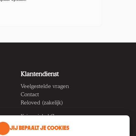
Klantendienst
Veelgestelde vragen
Contact
Reloved (zakelijk)
Kringwinkel Groep vzw
Koning Albertlaan 124, 9000
JIJ BEPAALT JE COOKIES
Gent