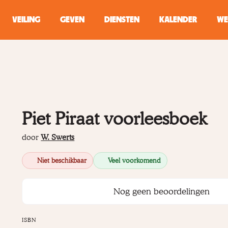
VEILING
GEVEN
DIENSTEN
KALENDER
WE
ZOEKEN
WINKEL
Piet Piraat voorleesboek
Typ minstens 2 
door
W. Swerts
Niet beschikbaar
Veel voorkomend
Nog geen beoordelingen
ISBN