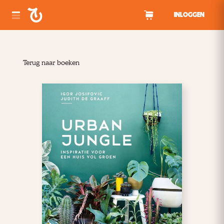
Spring naar inhoud
INLOGGEN
Terug naar boeken