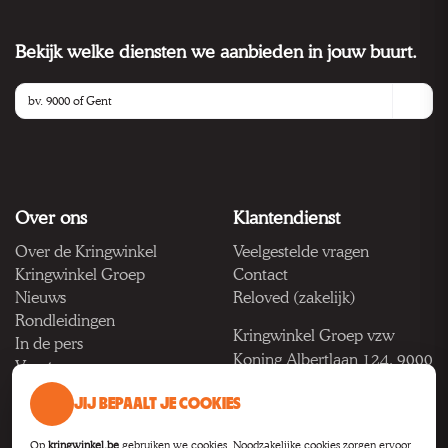
Bekijk welke diensten we aanbieden in jouw buurt.
Over ons
Klantendienst
Over de Kringwinkel
Veelgestelde vragen
Kringwinkel Groep
Contact
Nieuws
Reloved (zakelijk)
Rondleidingen
Kringwinkel Groep vzw
In de pers
Koning Albertlaan 124, 9000
Vacatures
Gent
JIJ BEPAALT JE COOKIES
BTW BE 1033.922.208
Op
kringwinkel.be
gebruiken we cookies. Noodzakelijke cookies zorgen ervoor