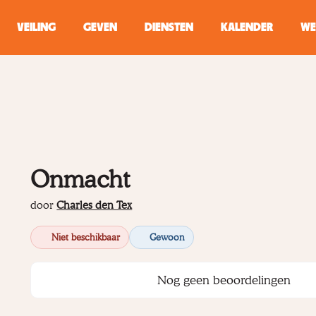
VEILING
GEVEN
DIENSTEN
KALENDER
WE
ZOEKEN
WINKEL
Typ minstens 2 
Onmacht
door
Charles den Tex
Niet beschikbaar
Gewoon
Nog geen beoordelingen