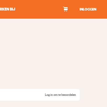
RKEN BIJ
INLOGGEN
WAGEN
tekens om te zoeken.
Log in om te beoordelen