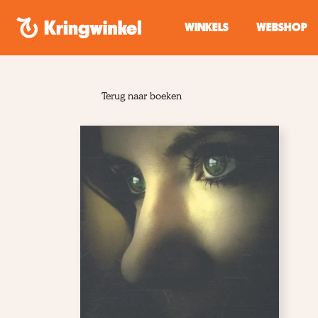
Spring naar inhoud
WINKELS
WEBSHOP
Terug naar boeken