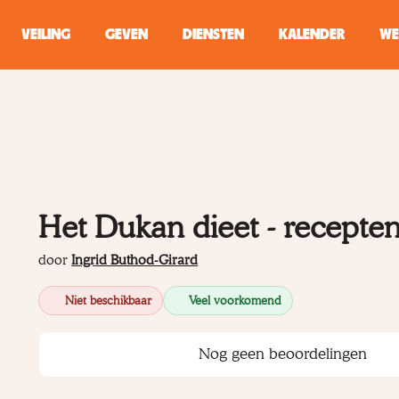
VEILING
GEVEN
DIENSTEN
KALENDER
WE
ZOEKEN
WINKEL
Typ minstens 2 
Het Dukan dieet - recepte
door
Ingrid Buthod-Girard
Niet beschikbaar
Veel voorkomend
Nog geen beoordelingen