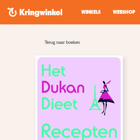
Spring naar inhoud
WINKELS
WEBSHOP
Terug naar boeken