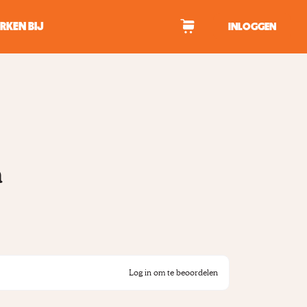
RKEN BIJ
INLOGGEN
WAGEN
tekens om te zoeken.
n
Log in om te beoordelen