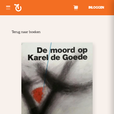
Spring naar inhoud
INLOGGEN
Terug naar boeken