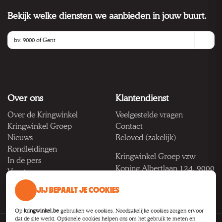
Bekijk welke diensten we aanbieden in jouw buurt.
Over ons
Klantendienst
Over de Kringwinkel
Veelgestelde vragen
Kringwinkel Groep
Contact
Nieuws
Reloved (zakelijk)
Rondleidingen
Kringwinkel Groep vzw
In de pers
Koning Albertlaan 124, 9000
Vacatures
Gent
JIJ BEPAALT JE COOKIES
BTW BE 1033.922.208
Op
kringwinkel.be
gebruiken we cookies. Noodzakelijke cookies zorgen ervoor
dat de site werkt. Optionele cookies helpen ons om het gebruik te meten en