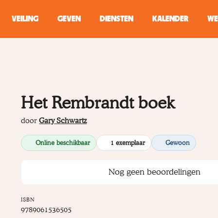
VEILING
GEVEN
DIENSTEN
KALENDER
WE
ZOEKEN
WINKEL
Het Rembrandt boek
Typ minstens 2 
door
Gary Schwartz
Online beschikbaar
1 exemplaar
Gewoon
Nog geen beoordelingen
ISBN
9789061536505