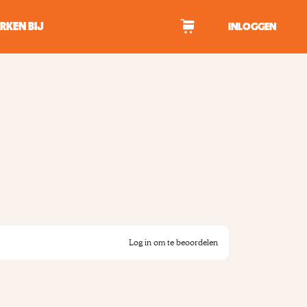
RKEN BIJ
INLOGGEN
WAGEN
tekens om te zoeken.
Log in om te beoordelen