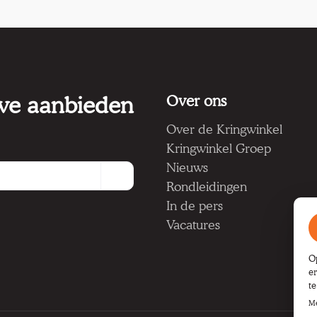
 we aanbieden
Over ons
Over de Kringwinkel
Kringwinkel Groep
Nieuws
Rondleidingen
In de pers
Vacatures
O
e
t
Me