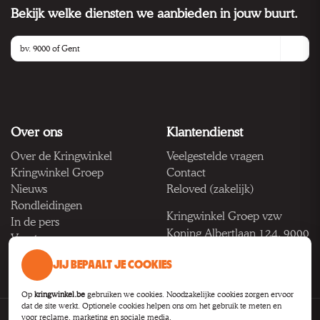
Bekijk welke diensten we aanbieden in jouw buurt.
Over ons
Klantendienst
Over de Kringwinkel
Veelgestelde vragen
Kringwinkel Groep
Contact
Nieuws
Reloved (zakelijk)
Rondleidingen
Kringwinkel Groep vzw
In de pers
Koning Albertlaan 124, 9000
Vacatures
Gent
JIJ BEPAALT JE COOKIES
BTW BE 1033.922.208
Op
kringwinkel.be
gebruiken we cookies. Noodzakelijke cookies zorgen ervoor
dat de site werkt. Optionele cookies helpen ons om het gebruik te meten en
voor reclame, marketing en sociale media.
Privacy
Voorwaarden
Toegankelijkheid
Cookie-instellingen