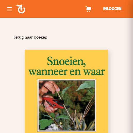
Spring naar inhoud
INLOGGEN
Terug naar boeken