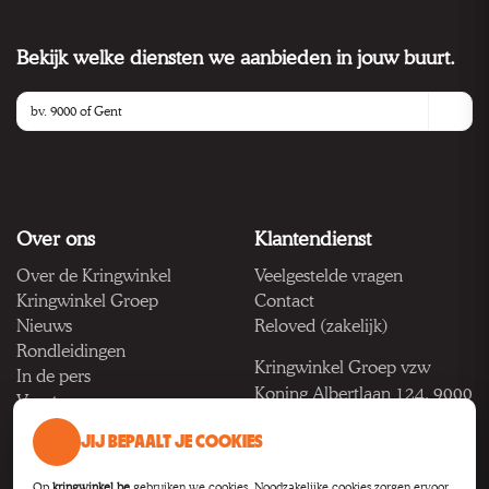
Bekijk welke diensten we aanbieden in jouw buurt.
Over ons
Klantendienst
Over de Kringwinkel
Veelgestelde vragen
Kringwinkel Groep
Contact
Nieuws
Reloved (zakelijk)
Rondleidingen
Kringwinkel Groep vzw
In de pers
Koning Albertlaan 124, 9000
Vacatures
Gent
JIJ BEPAALT JE COOKIES
BTW BE 1033.922.208
Op
kringwinkel.be
gebruiken we cookies. Noodzakelijke cookies zorgen ervoor