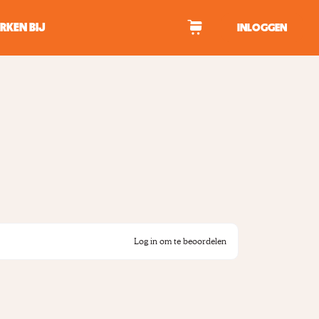
RKEN BIJ
INLOGGEN
WAGEN
tekens om te zoeken.
Log in om te beoordelen