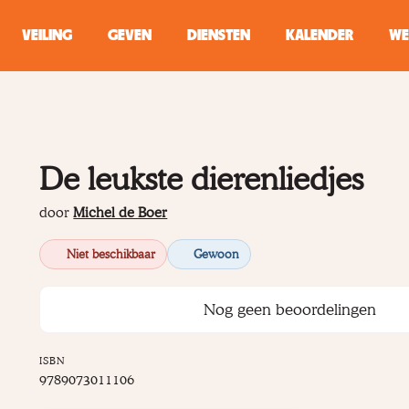
VEILING
GEVEN
DIENSTEN
KALENDER
WE
ZOEKEN
WINKEL
De leukste dierenliedjes
Typ minstens 2 
door
Michel de Boer
Niet beschikbaar
Gewoon
Nog geen beoordelingen
ISBN
9789073011106