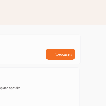
Toepassen
mplaar opduikt.