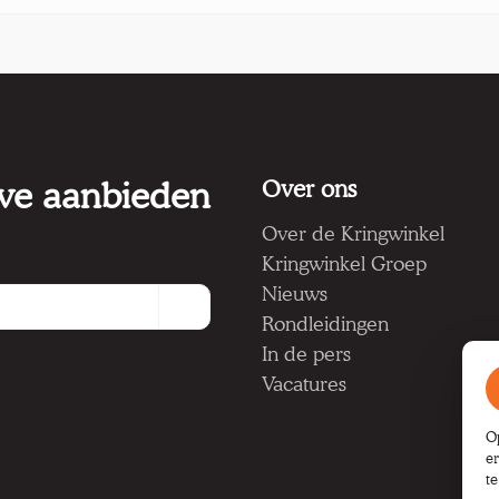
 we aanbieden
Over ons
Over de Kringwinkel
Kringwinkel Groep
Nieuws
Rondleidingen
In de pers
Vacatures
O
e
t