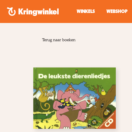
Spring naar inhoud
WINKELS
WEBSHOP
Terug naar boeken