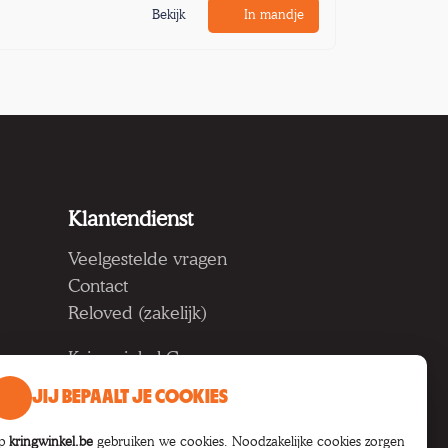
Bekijk
In mandje
Klantendienst
Veelgestelde vragen
Contact
Reloved (zakelijk)
Kringwinkel Groep vzw
Koning Albertlaan 124, 9000
JIJ BEPAALT JE COOKIES
Gent
BTW BE 1033.922.208
p
kringwinkel.be
gebruiken we cookies. Noodzakelijke cookies zorgen