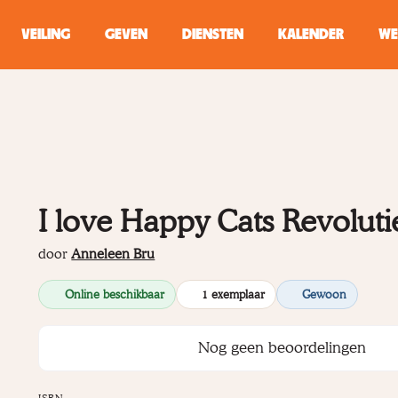
VEILING
GEVEN
DIENSTEN
KALENDER
WE
ZOEKEN
WINKEL
Typ minstens 2 
I love Happy Cats Revoluti
door
Anneleen Bru
Online beschikbaar
1 exemplaar
Gewoon
Nog geen beoordelingen
ISBN