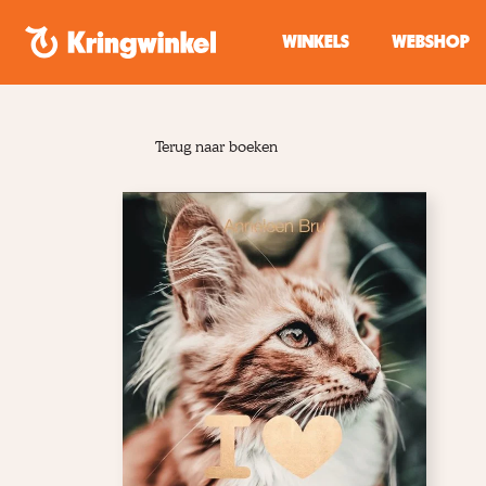
Spring naar inhoud
WINKELS
WEBSHOP
Terug naar boeken