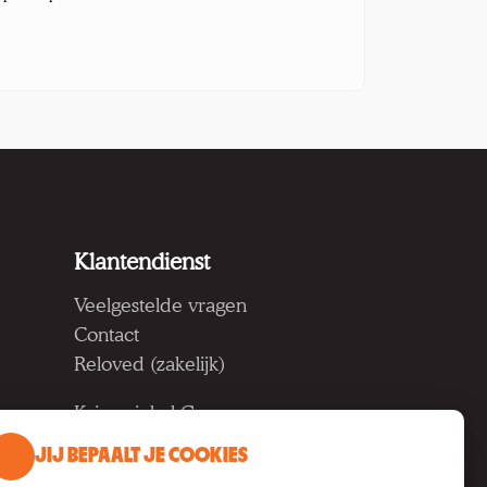
Klantendienst
Veelgestelde vragen
Contact
Reloved (zakelijk)
Kringwinkel Groep vzw
Koning Albertlaan 124, 9000
JIJ BEPAALT JE COOKIES
Gent