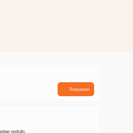
Toepassen
mplaar opduikt.