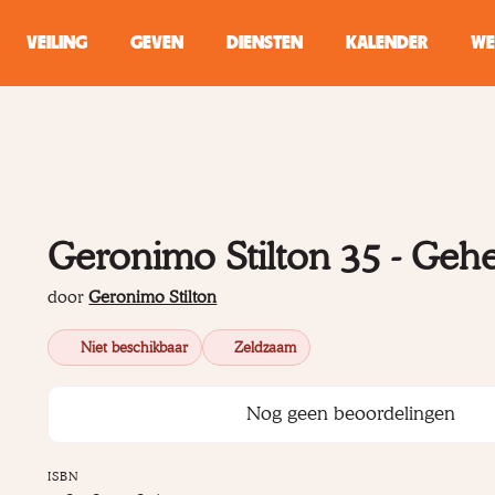
VEILING
GEVEN
DIENSTEN
KALENDER
WE
ZOEKEN
WINKEL
Geronimo Stilton 35 - Geh
Typ minstens 2 
door
Geronimo Stilton
Niet beschikbaar
Zeldzaam
Nog geen beoordelingen
ISBN