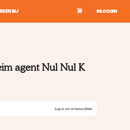
RKEN BIJ
INLOGGEN
WAGEN
eim agent Nul Nul K
tekens om te zoeken.
Log in om te beoordelen